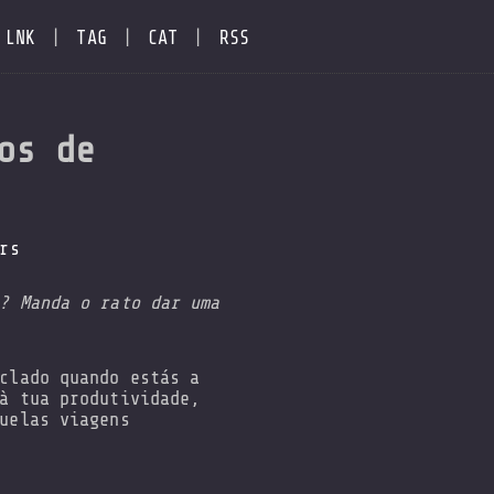
LNK
|
TAG
|
CAT
|
RSS
os de
rs
? Manda o rato dar uma
clado quando estás a
à tua produtividade,
uelas viagens