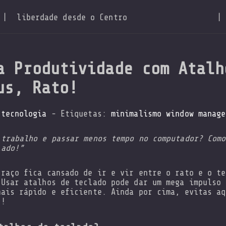
|
liberdade desde o Centro
|
a Produtividade com Atalh
us, Rato!
:
tecnologia
- Etiquetas:
minimalismo
window manage
 trabalho e passar menos tempo no computador? Como
lado!”
braço fica cansado de ir e vir entre o rato e o te
 Usar atalhos de teclado pode dar um mega impulso 
mais rápido e eficiente. Ainda por cima, evitas aq
o!